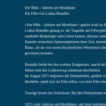
Der Blitz – Inferno am Montblanc
Ein Film von Lothar Brandler
»Der Blitz – Inferno am Montblanc« gehört wohl zu de
Lothar Brandler gelang es, die Tragödie am Frêneypfei
namhafte Bergsteiger ums Leben kamen, überaus authe
Damals versuchten Spitzenalpinisten ihrer Zeit, darun
Blanc, als sie von einem fürchterlichen Wettersturz ü
gewinnen konnten.
Brandler bleibt bei den wahren Ereignissen, macht nic
fühlen und den Leidensweg emotional durchleben.
Im August 1971 beginnen die Dreharbeiten, gefilmt wi
überlebte, spielt sich im Film selbst, was dem Film eine
Traurige Ironie des Schicksals: Bei den Dreharbeite
1973 wird »Inferno am Montblanc« auf dem bedeutende