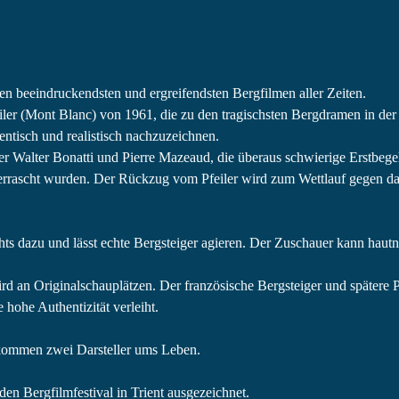
n beeindruckendsten und ergreifendsten Bergfilmen aller Zeiten.
ler (Mont Blanc) von 1961, die zu den tragischsten Bergdramen in der 
ntisch und realistisch nachzuzeichnen.
ter Walter Bonatti und Pierre Mazeaud, die überaus schwierige Erstbeg
berrascht wurden. Der Rückzug vom Pfeiler wird zum Wettlauf gegen das 
hts dazu und lässt echte Bergsteiger agieren. Der Zuschauer kann haut
rd an Originalschauplätzen. Der französische Bergsteiger und spätere 
 hohe Authentizität verleiht.
n kommen zwei Darsteller ums Leben.
n Bergfilmfestival in Trient ausgezeichnet.